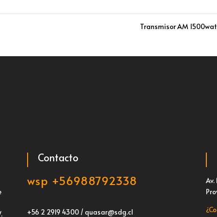
Transmisor AM 1500wa
Contacto
wsp +56988792338
Av.
e
Pro
¿Co
+56 2 2919 4300 / quasar@sdg.cl
.