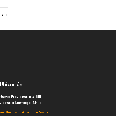
tts
→
Ubicación
 Nueva Providencia #1881
videncia Santiago-Chile
mo llegar? Link Google Maps