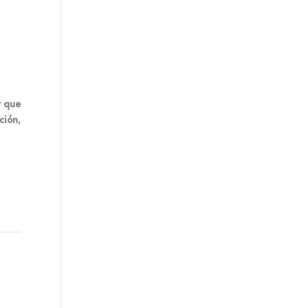
r que
ción,